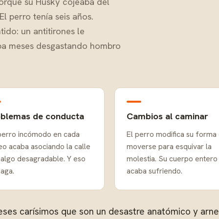
porque su Husky cojeaba del
l perro tenía seis años.
ido: un antitirones le
evaba meses desgastando hombro
oblemas de conducta
Cambios al caminar
perro incómodo en cada
El perro modifica su forma
eo acaba asociando la calle
moverse para esquivar la
 algo desagradable. Y eso
molestia. Su cuerpo entero 
paga.
acaba sufriendo.
rneses carísimos que son un desastre anatómico y a