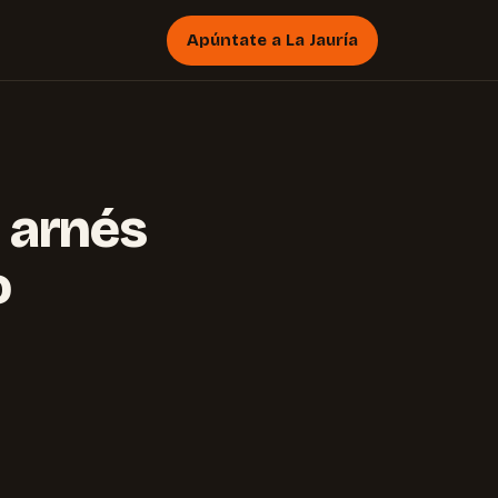
Apúntate a La Jauría
l arnés
o