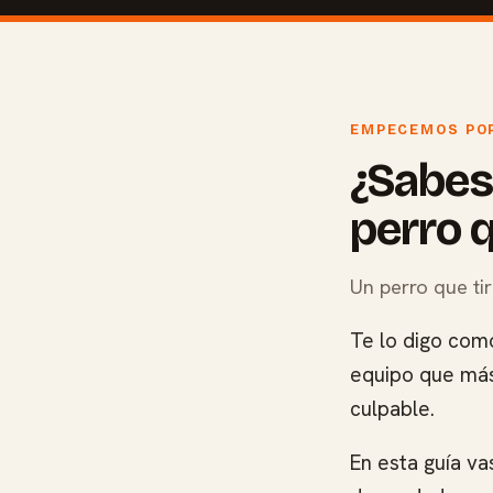
EMPECEMOS POR
¿Sabes
perro q
Un perro que ti
Te lo digo como
equipo que más
culpable.
En esta guía v